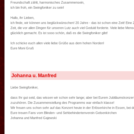
Freundschaft zählt, harmonisches Zusammensein,
ich bin froh, ein Swingfoniker zu sein!
Hallo, ihr Lieben,
ich finde, wir können uns beglückwünschen! 20 Jahre - das ist schon eine Zeit! Eine Zei
Zeit, die vor allen Dingen für unseren Lutz auch viel Geduld forderte. Viele liebe
glücklich gemacht. Es ist sooo schön, daß es die Swingfoniker gibt!
Ich schicke euch allen viele liebe Grüße aus dem hohen Norden!
Eure Moni Gruß
Johanna u. Manfred
Liebe Swingfoniker,
dass Ihr gut seid, das wissen wir schon sehr lange; aber bei Eurem Jubiläumskonzer
zuzuhören. Die Zusammenstellung des Programms war einfach klasse!
Wir freuen uns schon sehr auf das Konzert heute in der Erlöserkirche in Essen, bei de
Eure treuen Fans vom Blinden- und Sehbehindertenverein Gelsenkirchen
Johanna und Manfred Gajewski