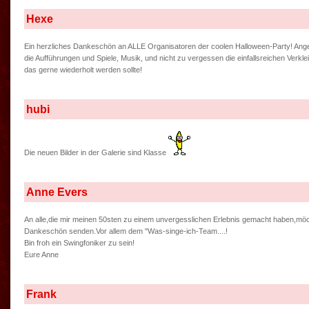
Hexe
Ein herzliches Dankeschön an ALLE Organisatoren der coolen Halloween-Party! Ange
die Aufführungen und Spiele, Musik, und nicht zu vergessen die einfallsreichen Verkl
das gerne wiederholt werden sollte!
hubi
Die neuen Bilder in der Galerie sind Klasse
Anne Evers
An alle,die mir meinen 50sten zu einem unvergesslichen Erlebnis gemacht haben,möc
Dankeschön senden.Vor allem dem "Was-singe-ich-Team....!
Bin froh ein Swingfoniker zu sein!
Eure Anne
Frank