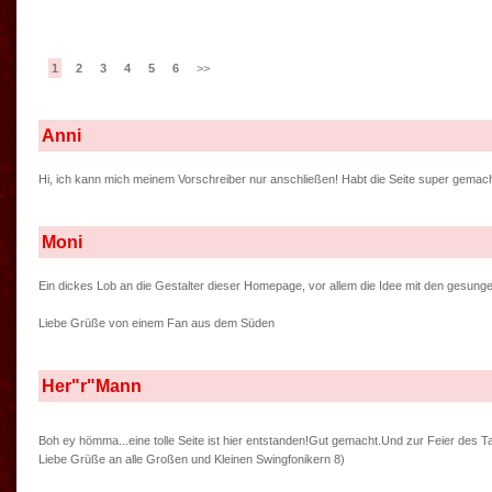
1
2
3
4
5
6
>>
Anni
Hi, ich kann mich meinem Vorschreiber nur anschließen! Habt die Seite super gemacht
Moni
Ein dickes Lob an die Gestalter dieser Homepage, vor allem die Idee mit den gesung
Liebe Grüße von einem Fan aus dem Süden
Her"r"Mann
Boh ey hömma...eine tolle Seite ist hier entstanden!Gut gemacht.Und zur Feier des T
Liebe Grüße an alle Großen und Kleinen Swingfonikern 8)