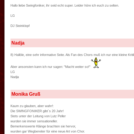
Hallo liebe Swingfoniker, ihr seid echt super. Leider höre ich euch zu selten.
LG
DJ Steinklopf
Nadja
8) Hallöle, eine sehr informative Seite. Als Fan des Chors muß ich nur eine kleine Kri
Aber ansonsten kann ich nur sagen: "Macht weiter so!"
LG
Nadja
Monika Gruß
Kaum zu glauben, aber wahr!:
Die SWINGFONIKER gibt`s 20 Jahr!
Stets unter der Leitung von Lutz Peller
wurden sie immer sensationeller.
Bemerkenswerte Klänge brachten sie hervor,
wurden gar Wegbereiter für eine neue Art von Chor.