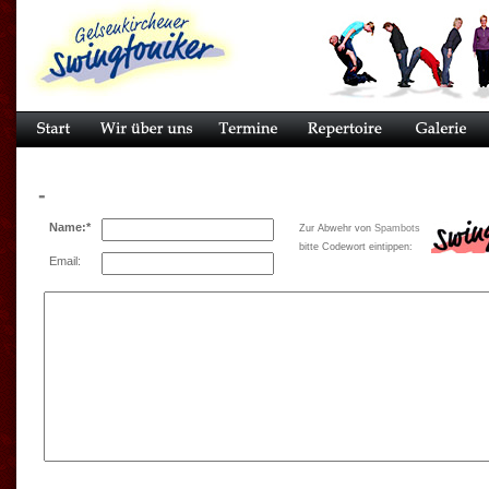
-
Name:*
Zur Abwehr von
Spambots
bitte Codewort eintippen:
Email: