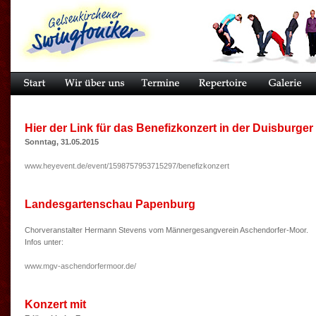
Hier der Link für das Benefizkonzert in der Duisburg
Sonntag, 31.05.2015
www.heyevent.de/event/1598757953715297/benefizkonzert
Landesgartenschau Papenburg
Chorveranstalter Hermann Stevens vom Männergesangverein Aschendorfer-Moor.
Infos unter:
www.mgv-aschendorfermoor.de/
Konzert mit