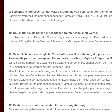
9. Berechtigte Interessen an der Verarbeitung, die von dem Verantwortlichen o
Basiert die Verarbeitung personenbezogener Daten auf Artikel 6 I lit. f DS-GVO ist 
all unserer Mitarbeiter und unserer Anteilseigner.
10. Dauer, für die die personenbezogenen Daten gespeichert werden
Das Kriterium für die Dauer der Speicherung von personenbezogenen Daten ist die je
routinemäßig gelöscht, sofern sie nicht mehr zur Vertragserfüllung oder Vertragsanba
11. Gesetzliche oder vertragliche Vorschriften zur Bereitstellung der persone
Person, die personenbezogenen Daten bereitzustellen; mögliche Folgen der Ni
Wir klären Sie darüber auf, dass die Bereitstellung personenbezogener Daten zum Tei
(z.B. Angaben zum Vertragspartner) ergeben kann.
Mitunter kann es zu einem Vertragsschluss erforderlich sein, dass eine betroffene P
müssen. Die betroffene Person ist beispielsweise verpflichtet uns personenbezogene 
Nichtbereitstellung der personenbezogenen Daten hätte zur Folge, dass der Vertrag
Vor einer Bereitstellung personenbezogener Daten durch den Betroffenen muss sich
Betroffenen einzelfallbezogen darüber auf, ob die Bereitstellung der personenbezogen
ob eine Verpflichtung besteht, die personenbezogenen Daten bereitzustellen, und we
12. Bestehen einer automatisierten Entscheidungsfindung
Als verantwortungsbewusster Verein Unternehmen verzichten wir auf eine automatisch