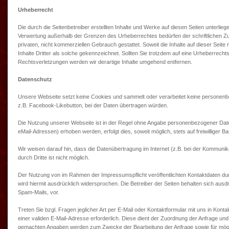
Urheberrecht
Die durch die Seitenbetreiber erstellten Inhalte und Werke auf diesen Seiten unterlie
Verwertung außerhalb der Grenzen des Urheberrechtes bedürfen der schriftlichen Zus
privaten, nicht kommerziellen Gebrauch gestattet. Soweit die Inhalte auf dieser Seit
Inhalte Dritter als solche gekennzeichnet. Sollten Sie trotzdem auf eine Urheberre
Rechtsverletzungen werden wir derartige Inhalte umgehend entfernen.
Datenschutz
Unsere Webseite setzt keine Cookies und sammelt oder verarbeitet keine personenbe
z.B. Facebook-Likebutton, bei der Daten übertragen würden.
Die Nutzung unserer Webseite ist in der Regel ohne Angabe personenbezogener Date
eMail-Adressen) erhoben werden, erfolgt dies, soweit möglich, stets auf freiwilliger
Wir weisen darauf hin, dass die Datenübertragung im Internet (z.B. bei der Kommunik
durch Dritte ist nicht möglich.
Der Nutzung von im Rahmen der Impressumspflicht veröffentlichten Kontaktdaten dur
wird hiermit ausdrücklich widersprochen. Die Betreiber der Seiten behalten sich aus
Spam-Mails, vor.
Treten Sie bzgl. Fragen jeglicher Art per E-Mail oder Kontaktformular mit uns in Konta
einer validen E-Mail-Adresse erforderlich. Diese dient der Zuordnung der Anfrage un
gemachten Angaben werden zum Zwecke der Bearbeitung der Anfrage sowie für mögli