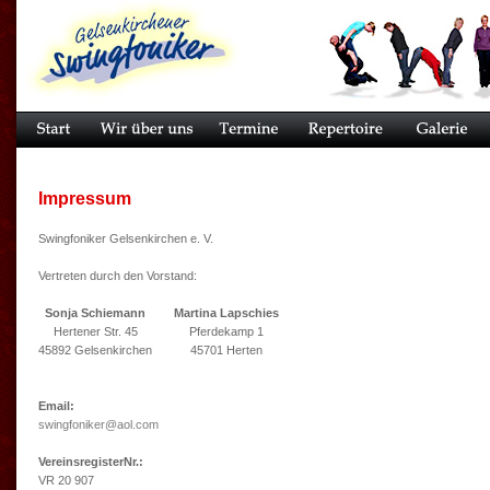
Impressum
Swingfoniker Gelsenkirchen e. V.
Vertreten durch den Vorstand:
Sonja Schiemann
Martina Lapschies
Hertener Str. 45
Pferdekamp 1
45892 Gelsenkirchen
45701 Herten
Email:
swingfoniker@aol.com
VereinsregisterNr.:
VR 20 907