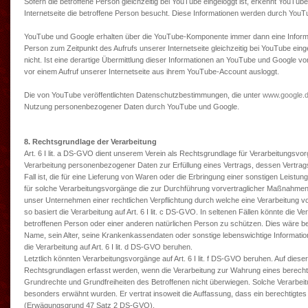
Sofern die betroffene Person gleichzeitig bei YouTube eingeloggt ist, erkennt YouTube
Internetseite die betroffene Person besucht. Diese Informationen werden durch Yo
YouTube und Google erhalten über die YouTube-Komponente immer dann eine Informati
Person zum Zeitpunkt des Aufrufs unserer Internetseite gleichzeitig bei YouTube einge
nicht. Ist eine derartige Übermittlung dieser Informationen an YouTube und Google vo
vor einem Aufruf unserer Internetseite aus ihrem YouTube-Account ausloggt.
Die von YouTube veröffentlichten Datenschutzbestimmungen, die unter
www.google.de
Nutzung personenbezogener Daten durch YouTube und Google.
8. Rechtsgrundlage der Verarbeitung
Art. 6 I lit. a DS-GVO dient unserem Verein als Rechtsgrundlage für Verarbeitungsvor
Verarbeitung personenbezogener Daten zur Erfüllung eines Vertrags, dessen Vertragspa
Fall ist, die für eine Lieferung von Waren oder die Erbringung einer sonstigen Leistung
für solche Verarbeitungsvorgänge die zur Durchführung vorvertraglicher Maßnahmen e
unser Unternehmen einer rechtlichen Verpflichtung durch welche eine Verarbeitung von
so basiert die Verarbeitung auf Art. 6 I lit. c DS-GVO. In seltenen Fällen könnte di
betroffenen Person oder einer anderen natürlichen Person zu schützen. Dies wäre be
Name, sein Alter, seine Krankenkassendaten oder sonstige lebenswichtige Informati
die Verarbeitung auf Art. 6 I lit. d DS-GVO beruhen.
Letztlich könnten Verarbeitungsvorgänge auf Art. 6 I lit. f DS-GVO beruhen. Auf die
Rechtsgrundlagen erfasst werden, wenn die Verarbeitung zur Wahrung eines berechtig
Grundrechte und Grundfreiheiten des Betroffenen nicht überwiegen. Solche Verarbei
besonders erwähnt wurden. Er vertrat insoweit die Auffassung, dass ein berechtigte
(Erwägungsgrund 47 Satz 2 DS-GVO).