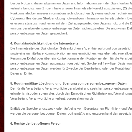
Bei der Nutzung dieser allgemeinen Daten und Informationen zieht der Swingfoniker 
vielmehr benötigt, um (1) die Inhalte unserer Internetseite korrekt auszuliefern, (2) d
Funktionsfähigkeit unserer informationstechnologischen Systeme und der Technik uns
Cyberangriffes die zur Strafverfolgung notwendigen Informationen bereitzustellen.
einerseits statistisch und ferner mit dem Ziel ausgewertet, den Datenschutz und die 
von uns verarbeiteten personenbezogenen Daten sicherzustellen. Die anonymen Date
personenbezogenen Daten gespeichert.
4. Kontaktmöglichkeit über die Internetseite
Die Internetseite des Swingfoniker Gelsenkirchen e.V. enthält aufgrund von gesetzl
sowie eine unmittelbare Kommunikation mit uns ermöglichen, was ebenfalls eine allg
Person per E-Mail oder über ein Kontaktformular den Kontakt mit dem für die Verarbe
personenbezogenen Daten automatisch gespeichert. Solche auf freiwilliger Basis von e
personenbezogenen Daten werden für Zwecke der Bearbeitung oder der Kontaktaufna
Daten an Dritte.
5. Routinemäßige Löschung und Sperrung von personenbezogenen Daten
Der für die Verarbeitung Verantwortliche verarbeitet und speichert personenbezoge
erforderlich ist oder sofern dies durch den Europäischen Richtlinien- und Verordnun
Verarbeitung Verantwortliche unterliegt, vorgesehen wurde.
Entfällt der Speicherungszweck oder läuft eine vom Europäischen Richtlinien- und 
werden die personenbezogenen Daten routinemäßig und entsprechend den gesetzliche
6. Rechte der betroffenen Person