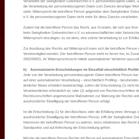
Verarbeitet der Swingfoniker Gelsenkirchen e.V. personenbezogene Daten, u
die Verarbeitung der personenbezogenen Daten zum Zwecke derartiger Werbung
steht. Widerspricht die betroffene Person gegenüber dem Swingfoniker Gelse
e.V. die personenbezogenen Daten nicht mehr für diese Zwecke verarbeiten.
Zudem hat die betroffene Person das Recht, aus Gründen, die sich aus ihrer
beim Swingfoniker Gelsenkirchen e.V. zu wissenschaftlichen oder historis
Widerspruch einzulegen, es sei denn, eine solche Verarbeitung ist zur Erfüllun
Zur Ausübung des Rechts auf Widerspruch kann sich die betroffene Person d
Vereinsmitglied wenden. Der betroffenen Person steht es ferner frei, im Zus
2002/58/EG, ihr Widerspruchsrecht mittels automatisierter Verfahren auszuü
h) Automatisierte Entscheidungen im Einzelfall einschließlich Profili
Jede von der Verarbeitung personenbezogener Daten betroffene Person hat d
auf einer automatisierten Verarbeitung – einschließlich Profiling – beruhende
ähnlicher Weise erheblich beeinträchtigt, sofern die Entscheidung (1) nicht 
Verantwortlichen erforderlich ist, oder (2) aufgrund von Rechtsvorschriften de
Rechtsvorschriften angemessene Maßnahmen zur Wahrung der Rechte und Frei
ausdrücklicher Einwilligung der betroffenen Person erfolgt.
Ist die Entscheidung (1) für den Abschluss oder die Erfüllung eines Vertrags 
ausdrücklicher Einwilligung der betroffenen Person, trifft der Swingfonike
Interessen der betroffenen Person zu wahren, wozu mindestens das Recht au
Standpunkts und auf Anfechtung der Entscheidung gehört.
Möchte die betroffene Person Rechte mit Bezug auf automatisierte Entscheid