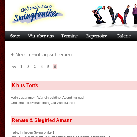
+
Neuen Eintrag schreiben
<<
1
2
3
4
5
6
Klaus Torfs
Hallo zusammen. War ein schöner Abend mit euch
Und eine tolle Einstimmung auf Weihnachten
Renate & Siegfried Amann
Hallo, ihr lieben Swingfoniker!