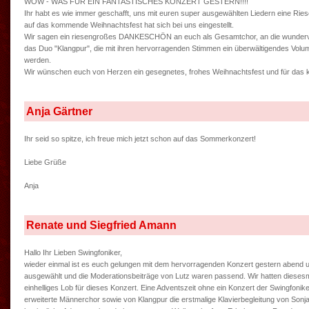
WOW - WAS FÜR EIN FANTASTISCHES KONZERT GESTERN!!!!
Ihr habt es wie immer geschafft, uns mit euren super ausgewählten Liedern eine R
auf das kommende Weihnachtsfest hat sich bei uns eingestellt.
Wir sagen ein riesengroßes DANKESCHÖN an euch als Gesamtchor, an die wundervoll
das Duo "Klangpur", die mit ihren hervorragenden Stimmen ein überwältigendes Vol
werden.
Wir wünschen euch von Herzen ein gesegnetes, frohes Weihnachtsfest und für das k
Anja Gärtner
Ihr seid so spitze, ich freue mich jetzt schon auf das Sommerkonzert!
Liebe Grüße
Anja
Renate und Siegfried Amann
Hallo Ihr Lieben Swingfoniker,
wieder einmal ist es euch gelungen mit dem hervorragenden Konzert gestern abend un
ausgewählt und die Moderationsbeiträge von Lutz waren passend. Wir hatten diesesma
einhelliges Lob für dieses Konzert. Eine Adventszeit ohne ein Konzert der Swingfonik
erweiterte Männerchor sowie von Klangpur die erstmalige Klavierbegleitung von Son