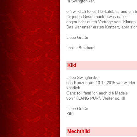
Hi Swingfoniker,
ein wirklich tolles Hör-Erlebnis und ein
für jeden Geschmack etwas dabei -
abgerundet durch Vorträge von "Klangp
Das war unser erstes Konzert, aber sich
Liebe Grüße
Loni + Burkhard
Kiki
Liebe Swingfoniker,
das Konzert am 13.12.2015 war wieder
köstlich.
Ganz toll fand ich auch die Mädels
von "KLANG PUR". Weiter so.!!!!
Liebe Grüße
KiKi
Mechthild