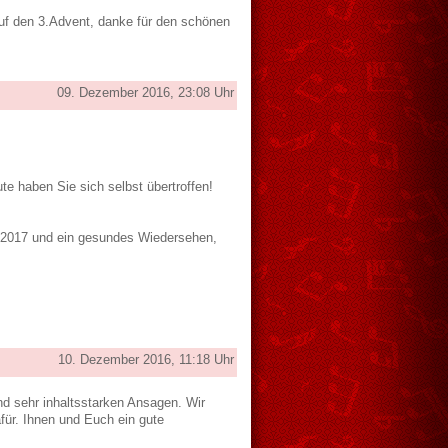
auf den 3.Advent, danke für den schönen
09. Dezember 2016, 23:08 Uhr
te haben Sie sich selbst übertroffen!
r 2017 und ein gesundes Wiedersehen,
10. Dezember 2016, 11:18 Uhr
d sehr inhaltsstarken Ansagen. Wir
für. Ihnen und Euch ein gute