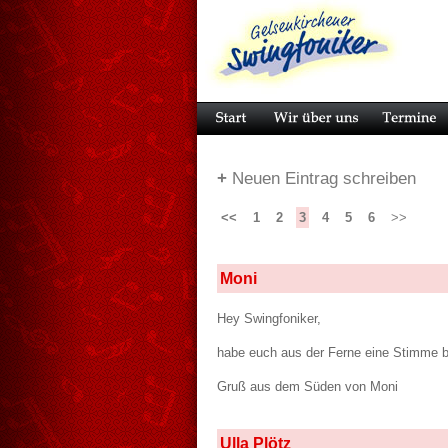
+
Neuen Eintrag schreiben
<<
1
2
3
4
5
6
>>
Moni
Hey Swingfoniker,
habe euch aus der Ferne eine Stimme b
Gruß aus dem Süden von Moni
Ulla Plötz