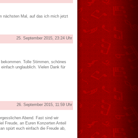
m nächsten Mal, auf das ich mich jetzt
25. September 2015, 23:24 Uhr
enug bekommen. Tolle Stimmen, schönes
infach unglaublich. Vielen Dank für
26. September 2015, 11:59 Uhr
ergesslichen Abend. Fast sind wir
el Freude, an Euren Konzerten Anteil
man spürt euch einfach die Freude ab,