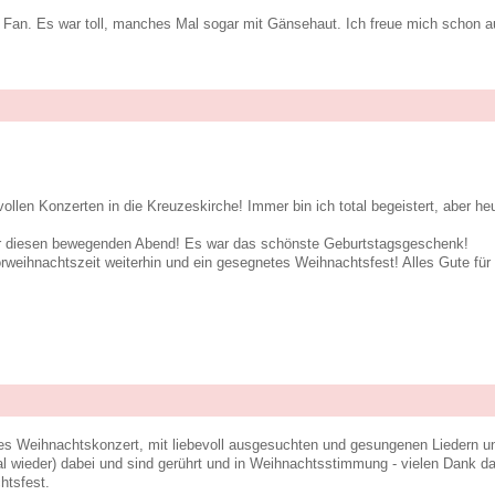
n Fan. Es war toll, manches Mal sogar mit Gänsehaut. Ich freue mich schon 
llen Konzerten in die Kreuzeskirche! Immer bin ich total begeistert, aber heu
r diesen bewegenden Abend! Es war das schönste Geburtstagsgeschenk!
rweihnachtszeit weiterhin und ein gesegnetes Weihnachtsfest! Alles Gute fü
es Weihnachtskonzert, mit liebevoll ausgesuchten und gesungenen Liedern un
l wieder) dabei und sind gerührt und in Weihnachtsstimmung - vielen Dank da
htsfest.