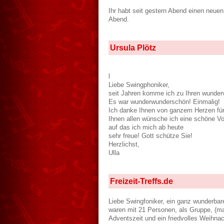
Ihr habt seit gestern Abend einen neue
Abend.
Ursula Plötz
l
Liebe Swingphoniker,
seit Jahren komme ich zu Ihren wundervo
Es war wunderwunderschön! Einmalig!
Ich danke Ihnen von ganzem Herzen fü
Ihnen allen wünsche ich eine schöne Vo
auf das ich mich ab heute
sehr freue! Gott schütze Sie!
Herzlichst,
Ulla
Freizeit-Treffs.de
Liebe Swingfoniker, ein ganz wunderbar
waren mit 21 Personen, als Gruppe, (ma
Adventszeit und ein friedvolles Weihnac