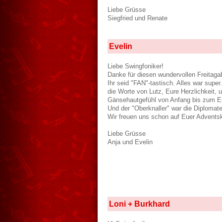
Liebe Grüsse
Siegfried und Renate
Evelin
Liebe Swingfoniker!
Danke für diesen wundervollen Freitaga
Ihr seid "FAN"-tastisch. Alles war supe
die Worte von Lutz, Eure Herzlichkeit, 
Gänsehautgefühl von Anfang bis zum En
Und der "Oberknaller" war die Diplomate
Wir freuen uns schon auf Euer Advents
Liebe Grüsse
Anja und Evelin
Loni + Burkhard