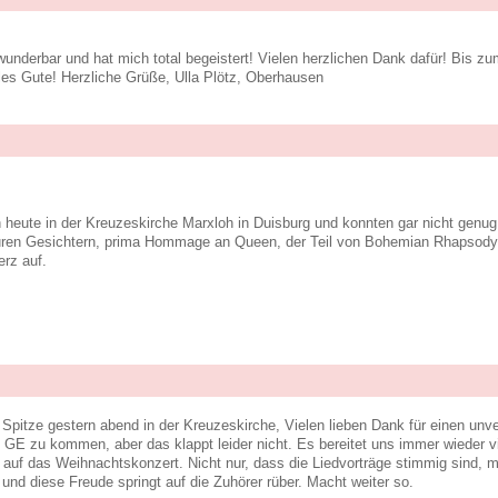
underbar und hat mich total begeistert! Vielen herzlichen Dank dafür! Bis zu
lles Gute! Herzliche Grüße, Ulla Plötz, Oberhausen
aren heute in der Kreuzeskirche Marxloh in Duisburg und konnten gar nicht g
uren Gesichtern, prima Hommage an Queen, der Teil von Bohemian Rhapsody e
rz auf.
Spitze gestern abend in der Kreuzeskirche, Vielen lieben Dank für einen unv
GE zu kommen, aber das klappt leider nicht. Es bereitet uns immer wieder vi
 auf das Weihnachtskonzert. Nicht nur, dass die Liedvorträge stimmig sind, 
nd diese Freude springt auf die Zuhörer rüber. Macht weiter so.