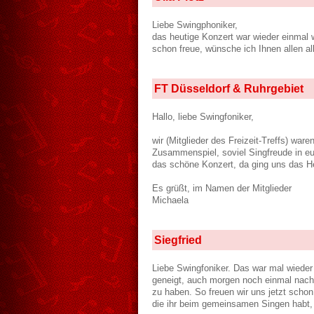
Liebe Swingphoniker,
das heutige Konzert war wieder einmal w
schon freue, wünsche ich Ihnen allen a
FT Düsseldorf & Ruhrgebiet
Hallo, liebe Swingfoniker,
wir (Mitglieder des Freizeit-Treffs) w
Zusammenspiel, soviel Singfreude in e
das schöne Konzert, da ging uns das He
Es grüßt, im Namen der Mitglieder
Michaela
Siegfried
Liebe Swingfoniker. Das war mal wieder 
geneigt, auch morgen noch einmal nach 
zu haben. So freuen wir uns jetzt schon
die ihr beim gemeinsamen Singen habt, u