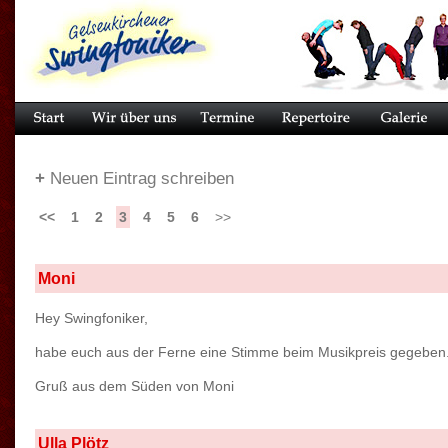
+
Neuen Eintrag schreiben
<<
1
2
3
4
5
6
>>
Moni
Hey Swingfoniker,
habe euch aus der Ferne eine Stimme beim Musikpreis gegeben.
Gruß aus dem Süden von Moni
Ulla Plötz